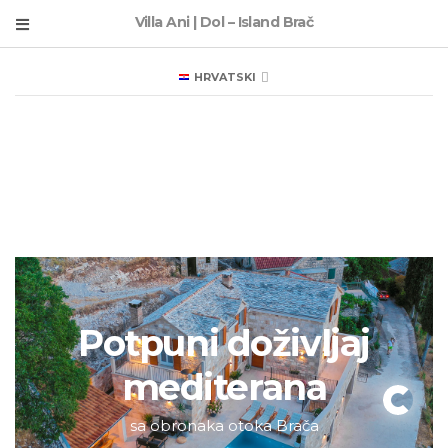
Villa Ani | Dol – Island Brač
HRVATSKI
Potpuni doživljaj
mediterana
sa obronaka otoka Brača